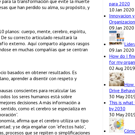
le para la transformación que evite la muerte
para 2020
sas que han perdido su alma, su propósito, y
10 Jan 2020
Innovacion y
Organizacion
09 Jan 2020
0 planos: cuerpo, mente, cerebro, espíritu,
. De su correcto articulado resultará la
safío externo. Aquí comparto algunos rasgos
Lider
ndose en muchas compañías que se centran
09 Jan 2020
How do I fin
for my organ
02 Aug 2019
ocio basados en obtener resultados. Es
lano, aprender a disentir con respeto y
How 
Drive Behav
pausas conscientes para recalcular las
30 May 201
i todos los seres humanos está sobre
This is what 
 mejores decisiones. A más información a
by 2030
 sentido, como el cerebro se especializa en
30 May 201
boración”.
nomía, afirma que el cerebro utiliza un tipo
ntad; y se deja engañar con “efectos halo”,
Cómo
s, procesos que se repiten o simplificaciones