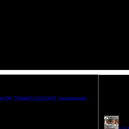
ganización ?
Articulos Re
ACION
,
TRABAJO EN EQUIPO
,
Uncategorized
ndidad. Todos tenemos un cerebro que ayuda a
po, esfuerzo y recursos en interpretar sus
 necesita para que crezca sano y fuerte, su
ocional. Se trata de esta parte tan necesaria
LOS 