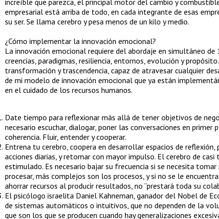
increíble que parezca, el principal motor del cambio y combustib
empresarial está arriba de todo, en cada integrante de esas empre
su ser. Se llama cerebro y pesa menos de un kilo y medio.
¿Cómo implementar la innovación emocional?
La innovación emocional requiere del abordaje en simultáneo de 1
creencias, paradigmas, resiliencia, entornos, evolución y propósito
transformación y trascendencia, capaz de atravesar cualquier de
de mi modelo de innovación emocional que ya están implementá
en el cuidado de los recursos humanos.
Date tiempo para reflexionar más allá de tener objetivos de neg
necesario escuchar, dialogar, poner las conversaciones en primer p
coherencia. Fluir, entender y cooperar.
Entrena tu cerebro, coopera en desarrollar espacios de reflexión, 
acciones diarias, y retomar con mayor impulso. El cerebro de cas
estimulado. Es necesario bajar su frecuencia si se necesita tomar
procesar, más complejos son los procesos, y si no se le encuentra
ahorrar recursos al producir resultados, no “prestará toda su cola
El psicólogo israelita Daniel Kahneman, ganador del Nobel de Eco
de sistemas automáticos o intuitivos, que no dependen de la volu
que son los que se producen cuando hay generalizaciones excesiva