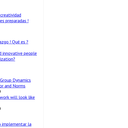
 creatividad
es preparadas !
azgo ! Qué es ?
d innovative people
ization?
Group Dynamics
ior and Norms
9
work will look like
9
 implementar la