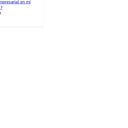
mpresarial en mi
 ?
9