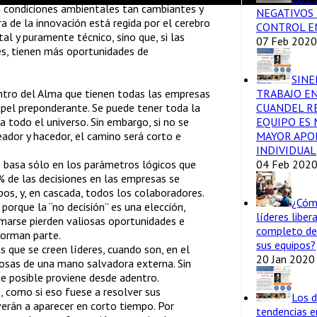
 en condiciones ambientales tan cambiantes y
NEGATIVOS 
a de la innovación está regida por el cerebro
CONTROL E
al y puramente técnico, sino que, si las
07 Feb 2020
es, tienen más oportunidades de
SINE
TRABAJO EN
entro del Alma que tienen todas las empresas
CUANDEL R
pel preponderante. Se puede tener toda la
EQUIPO ES 
a todo el universo. Sin embargo, si no se
MAYOR APO
eador y hacedor, el camino será corto e
INDIVIDUAL
04 Feb 202
 basa sólo en los parámetros lógicos que
 de las decisiones en las empresas se
os, y, en cascada, todos los colaboradores.
¿Cóm
porque la “no decisión” es una elección,
líderes liber
marse pierden valiosas oportunidades e
completo de
forman parte.
sus equipos?
 que se creen líderes, cuando son, en el
20 Jan 2020
osas de una mano salvadora externa. Sin
e posible proviene desde adentro.
 como si eso fuese a resolver sus
Los d
verán a aparecer en corto tiempo. Por
tendencias 