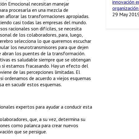
innovación e
ación Emocional necesitan manejar
organización
 para procesarla en una mezcla de
29 May 201
dan aflorar las transformaciones apropiadas.
iendo casi todas las empresas del mundo.
os racionales son difíciles, se necesita
sonal de los colaboradores, para, luego,
cerebro selecciona lo que queremos escuchar
imular los neurotransmisores para que dejen
e abran los puentes de la transformación.
uctivas es saludable siempre que se obtengan
a si estamos fracasando. Hay un efecto del
viene de las percepciones limitadas. El
 si ordenamos de acuerdo a viejos esquemas
asa en sacudir estos esquemas.
onales expertos para ayudar a conducir esta
olaboradores, que, a su vez, determina su
iones como palanca para crear nuevos
vación que se persigue.