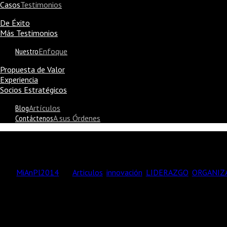
Casos
Testimonios
De Éxito
Más Testimonios
Nuestro
Enfoque
Propuesta de Valor
Experiencia
Socios Estratégicos
Blog
Artículos
Contáctenos
A sus Órdenes
Cómo implementar la innovación empresarial en mi or
MiAnPl2014
Articulos
,
innovación
,
LIDERAZGO
,
ORGANIZ
Vivimos en una era de las emociones, con todo su matiz y profu
hacer que las cosas sucedan, o no. Si las compañías invierten tiem
señales, en estimularlo, cuidarlo y acompañar el equilibrio que se
neuroplasticidad se convierte en la clave para el desarrollo.
El principal órgano del cuerpo humano también rige el cerebro em