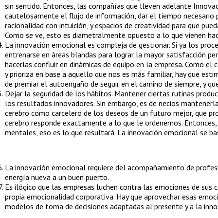
sin sentido. Entonces, las compañías que lleven adelante Innov
cautelosamente el flujo de información, dar el tiempo necesario
racionalidad con intuición, y espacios de creatividad para que pue
Como se ve, esto es diametralmente opuesto a lo que vienen hac
La innovación emocional es compleja de gestionar. Si ya los proces
entrenarse en áreas blandas para lograr la mayor satisfacción per
hacerlas confluir en dinámicas de equipo en la empresa. Como el 
y prioriza en base a aquello que nos es más familiar, hay que est
de premiar el autoengaño de seguir en el camino de siempre, y qu
Dejar la seguridad de los hábitos. Mantener ciertas rutinas prod
los resultados innovadores. Sin embargo, es de necios mantenerl
cerebro como carcelero de los deseos de un futuro mejor, que pro
cerebro responde exactamente a lo que le ordenemos. Entonces,
mentales, eso es lo que resultará. La innovación emocional se b
La innovación emocional requiere del acompañamiento de profesi
energía nueva a un buen puerto.
Es ilógico que las empresas luchen contra las emociones de sus c
propia emocionalidad corporativa. Hay que aprovechar esas emoc
modelos de toma de decisiones adaptadas al presente y a la inno