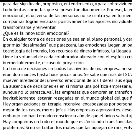
para dar significado, propósito, entendimiento, y para sobrevivir
turbulentas como las que se presentan diariamente. Por eso, la er
emocional; el universo de las personas no se centra ya en lo ment
compañías logran encauzar positivamente los aportes individual
transformarse y reinventar.
¿Qué es la innovación emocional?
En cualquier toma de decisiones ya sea en el plano personal, y d
(por más “desalmadas” que parezcan), las emociones juegan un pa
tecnología del mundo, los recursos de dinero infinitos, la llegada 
tiene la voluntad de cada colaborador alineado con el espíritu cr
irremediablemente, escaso de proyección.
La toma de decisiones en todos los niveles de una empresa no se
eran dominantes hasta hace pocos años. Se sabe que más del 80%
mueven alrededor del universo emocional de los líderes, sus equip
La ausencia de decisiones es en sí misma una política empresaria, 
aunque no lo parezca. Así, las empresas que demoran en transfor
inevitablemente, estarán rezagadas en el mundo global del que 
Hay organizaciones en terapia intensiva, encabezadas por personas
mejor de los casos, meros jefes. Hay empresas agonizantes, dese
embargo, no han tomado consciencia aún de que el único salvataj
Hay compañías en todo el mundo que están siendo transfundidas,
problemas. Si no se tratan los males que las aquejan de raíz, vol