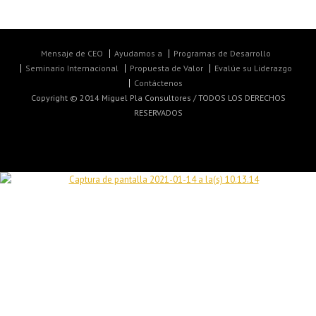
Mensaje de CEO
Ayudamos a
Programas de Desarrollo
Seminario Internacional
Propuesta de Valor
Evalúe su Liderazgo
Contáctenos
Copyright © 2014 Miguel Pla Consultores / TODOS LOS DERECHOS
RESERVADOS