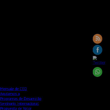
Ofrecemos los principios fundamentales y las mejores prácticas
que ayudan a desarrollar su cultura organizacional superando
exitosamente los desafíos de su empresa mediante :
Evaluación previa y posterior a la intervención de su cultura y su
impacto sobre los resultados y sobre el capital humano
A través de seminarios,talleres, intercambio de prácticas y
discusiones en equipo, proporcionamos las mejores herramientas
para ayudar a los líderes a crear planes realistas que mejoren la
cultura organizacional.
Los programas de nuestros seminarios brindan a líderes las
herramientas para transformar los grupos de trabajo en equipos
de alto desempeño y transformar la cultura orientándola al éxito
extraordinario.
Programas y Seminarios adaptados a sus necesidades particulares
Adaptamos los procesos y seminarios de capacitación para que
realmente impacten en el desempeño de la organización.
Mensaje de CEO
Ayudamos a
Programas de Desarrollo
Seminario Internacional
Propuesta de Valor