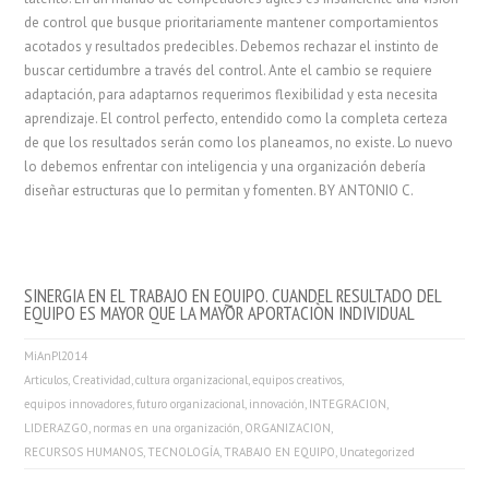
de control que busque prioritariamente mantener comportamientos
acotados y resultados predecibles. Debemos rechazar el instinto de
buscar certidumbre a través del control. Ante el cambio se requiere
adaptación, para adaptarnos requerimos flexibilidad y esta necesita
aprendizaje. El control perfecto, entendido como la completa certeza
de que los resultados serán como los planeamos, no existe. Lo nuevo
lo debemos enfrentar con inteligencia y una organización debería
diseñar estructuras que lo permitan y fomenten. BY ANTONIO C.
SINERGIA EN EL TRABAJO EN EQUIPO. CUANDEL RESULTADO DEL
EQUIPO ES MAYOR QUE LA MAYOR APORTACIÒN INDIVIDUAL
MiAnPl2014
Articulos
,
Creatividad
,
cultura organizacional
,
equipos creativos
,
equipos innovadores
,
futuro organizacional
,
innovación
,
INTEGRACION
,
LIDERAZGO
,
normas en una organización
,
ORGANIZACION
,
RECURSOS HUMANOS
,
TECNOLOGÍA
,
TRABAJO EN EQUIPO
,
Uncategorized