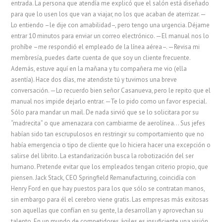
entrada. La persona que atendía me explicó que el salón está diseñado
para que lo usen los que van a viajar, no los que acaban de aterrizar. —
Lo entiendo –le dije con amabilidad–, pero tengo una urgencia. Déjame
entrar 10 minutos para enviar un correo electrónico. —El manual nos lo
prohíbe –me respondió el empleado de la línea aérea–. —Revisa mi
membresía, puedes darte cuenta de que soy un cliente frecuente.
Además, estuve aquí en la mañana y tu compañera me vio (ella
asentía). Hace dos días, me atendiste tú y tuvimos una breve
conversación. —Lo recuerdo bien señor Casanueva, pero le repito que el
manual nos impide dejarlo entrar. —Te lo pido como un favor especial.
Sólo para mandar un mail. De nada sirvió que se lo solicitara por su
“madrecita” o que amenazara con cambiarme de aerolínea… Sus jefes
habían sido tan escrupulosos en restringir su comportamiento que no
había emergencia o tipo de cliente que lo hiciera hacer una excepción o
salirse del librito. La estandarización busca la robotización del ser
humano. Pretende evitar que los empleados tengan criterio propio, que
piensen. Jack Stack, CEO Springfield Remanufacturing, coincidía con
Henry Ford en que hay puestos para los que sólo se contratan manos,
sin embargo para él el cerebro viene gratis. Las empresas más exitosas
son aquellas que confían en su gente, la desarrollan y aprovechan su
talento. En un mundo de competidores ágiles es insuficiente una visión