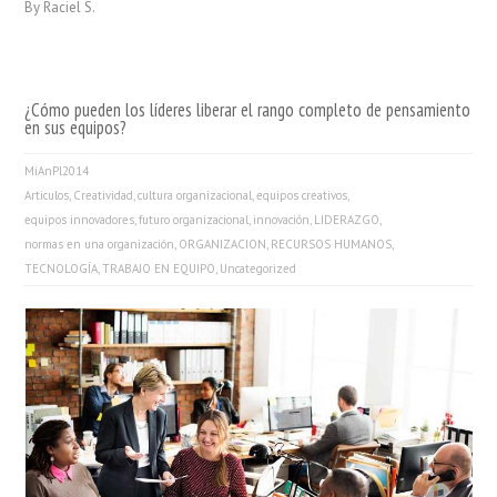
By Raciel S.
¿Cómo pueden los líderes liberar el rango completo de pensamiento
en sus equipos?
MiAnPl2014
Articulos
,
Creatividad
,
cultura organizacional
,
equipos creativos
,
equipos innovadores
,
futuro organizacional
,
innovación
,
LIDERAZGO
,
normas en una organización
,
ORGANIZACION
,
RECURSOS HUMANOS
,
TECNOLOGÍA
,
TRABAJO EN EQUIPO
,
Uncategorized