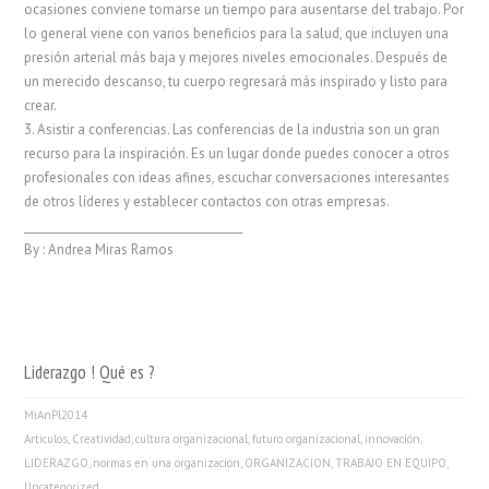
ocasiones conviene tomarse un tiempo para ausentarse del trabajo. Por
lo general viene con varios beneficios para la salud, que incluyen una
presión arterial más baja y mejores niveles emocionales. Después de
un merecido descanso, tu cuerpo regresará más inspirado y listo para
crear.
3. Asistir a conferencias. Las conferencias de la industria son un gran
recurso para la inspiración. Es un lugar donde puedes conocer a otros
profesionales con ideas afines, escuchar conversaciones interesantes
de otros líderes y establecer contactos con otras empresas.
________________________________________
By : Andrea Miras Ramos
Liderazgo ! Qué es ?
MiAnPl2014
Articulos
,
Creatividad
,
cultura organizacional
,
futuro organizacional
,
innovación
,
LIDERAZGO
,
normas en una organización
,
ORGANIZACION
,
TRABAJO EN EQUIPO
,
Uncategorized