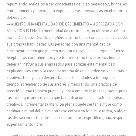
reprimiendo. Ayúdelos a ser conscientes del piso pegajoso, y bríndeles
entrenamiento y apoyo para expresar ideas innovadoras en el entorno
del equipo.
— ALIENTE UNA MENTALIDAD DE CRECIMIENTO – ADEREZADA CON
ATENCIÓN PLENA: La mentalidad de crecimiento, un término acuñado
por la Dra. Carol Dweck, se refiere a cómo la persona piensa acerca de
sus propias habilidades. Las personas con una mentalidad de
crecimiento creen que pueden mejorar a través de su propio esfuerzo.
Aceptan los contratiempos y no los ven como fracasos. Los líderes
deberían instruir a sus empleados para abrazar esta mentalidad,
explicándoles cómo la creencia interna de que pueden volverse más
creativos los ayuda a desarrollar esas habilidades a lo largo del
tiempo, aprendiendo de sus errores y mejorando. Una práctica de
atención plena también puede ayudar a amplificar los resultados, pues
las investigaciones revelan que la meditación despierta los impulsos
creativos. Incrementar la atención plena puede ser tan simple como
caminar a mitad del día mientras se enfoca en lo que le rodea, o alejar
las distracciones tecnológicas en momentos específicos, para inspirar
el pensamiento libre.
La meta de hacer que su equipo piense más allá de la caja es evidente,