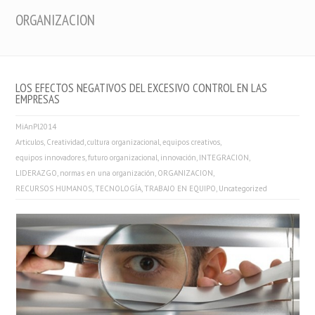
ORGANIZACION
LOS EFECTOS NEGATIVOS DEL EXCESIVO CONTROL EN LAS
EMPRESAS
MiAnPl2014
Articulos
,
Creatividad
,
cultura organizacional
,
equipos creativos
,
equipos innovadores
,
futuro organizacional
,
innovación
,
INTEGRACION
,
LIDERAZGO
,
normas en una organización
,
ORGANIZACION
,
RECURSOS HUMANOS
,
TECNOLOGÍA
,
TRABAJO EN EQUIPO
,
Uncategorized