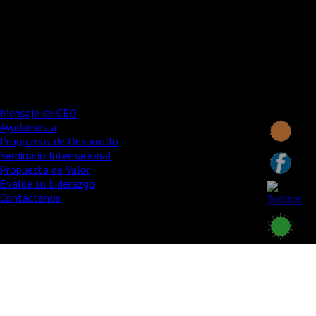
El
cambio verdadero
se logra mediante la transformación del
carácter mismo del individuo para modificar sus supuestos y
valores respecto a los resultados y a la gente, modificando las
prácticas de los equipos
y mediante un
proceso integral de
evaluación
pre y post no solo de la
cultura organizacional
sino de
los
estilos de liderazgo
actuales en la organización y un
seguimiento.
Coaching
muy puntual del proceso de desarrollo.
Mensaje de CEO
Ayudamos a
Programas de Desarrollo
Seminario Internacional
Propuesta de Valor
Evalúe su Liderazgo
Contáctenos
Copyright © 2014 Miguel Pla Consultores / TODOS LOS
DERECHOS RESERVADOS