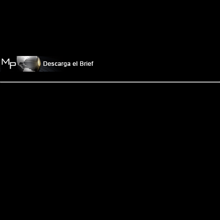
capacitación
, reconocida a nivel internacional en las áreas
de
liderazgo, formación de equipos de alto desempeño, cambio y
evolución de la cultura organizacional
.
Presente desde hace más de 50 años en más de 42 países en 16
idiomas, con
metodologías
altamente probadas a un nivel
científico en nuestras áreas de expertise.
Llevar al líder a otro nivel NO se logra mediante:
Conferencias de 4 ú 8 horas
Congresos de 2 días con gurús
Convivencias directivas para intercambiar experiencias cada mes.
Programas motivacionales con dinámicas divertidas
“Blindado” a los líderes ó
Pretendiendo cambiar sus hábitos solo en el área personal
Seminarios tradicionales de instrucción
EL CAMBIO VERDADERO