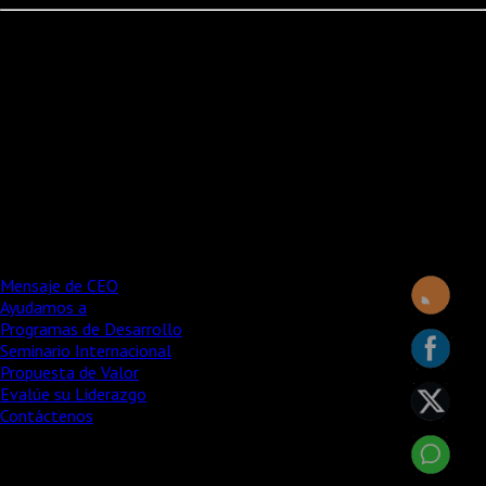
EL CAMBIO VERDADERO
El cambio verdadero se logra mediante la transformación del
carácter mismo del individuo para modificar sus supuestos y
valores respecto a los resultados y a la gente, modificando las
prácticas de los equipos y mediante un proceso integral de
evaluación pre y post no solo de la cultura organizacional sino de
los estilos de liderazgo actuales en la organización y un
seguimiento. (Coaching) muy puntual del proceso de desarrollo.
Mensaje de CEO
Ayudamos a
Programas de Desarrollo
Seminario Internacional
Propuesta de Valor
Evalúe su Liderazgo
Contáctenos
Copyright © 2014 Miguel Pla Consultores / TODOS LOS
DERECHOS RESERVADOS