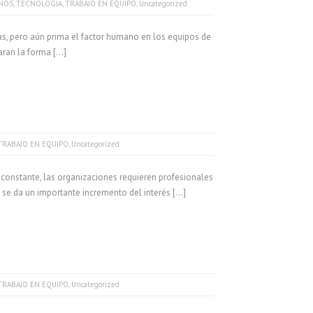
NOS
,
TECNOLOGÍA
,
TRABAJO EN EQUIPO
,
Uncategorized
as, pero aún prima el factor humano en los equipos de
aran la forma […]
TRABAJO EN EQUIPO
,
Uncategorized
onstante, las organizaciones requieren profesionales
o se da un importante incremento del interés […]
TRABAJO EN EQUIPO
,
Uncategorized