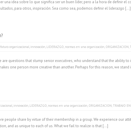
na idea sobre lo que significa ser un buen líder, pero a la hora de definir el c
ultados, para otros, inspiración. Sea como sea, podemos definir el liderazgo […]
n?
,
futuro organizacional
,
innovación
,
LIDERAZGO
,
normas en una organización
,
ORGANIZACION
,
e questions that stump senior executives, who understand that the ability to in
makes one person more creative than another. Perhaps for this reason, we stand 
izacional
,
innovación
,
LIDERAZGO
,
normas en una organización
,
ORGANIZACION
,
TRABAJO EN
re people share by virtue of their membership in a group. We experience our atti
ion, and as unique to each of us. What we fail to realize is that […]