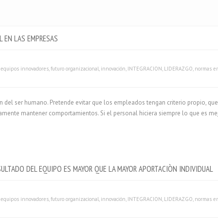
L EN LAS EMPRESAS
,
equipos innovadores
,
futuro organizacional
,
innovación
,
INTEGRACION
,
LIDERAZGO
,
normas en
n del ser humano. Pretende evitar que los empleados tengan criterio propio, q
riamente mantener comportamientos. Si el personal hiciera siempre lo que es mejo
ESULTADO DEL EQUIPO ES MAYOR QUE LA MAYOR APORTACIÒN INDIVIDUAL
,
equipos innovadores
,
futuro organizacional
,
innovación
,
INTEGRACION
,
LIDERAZGO
,
normas en