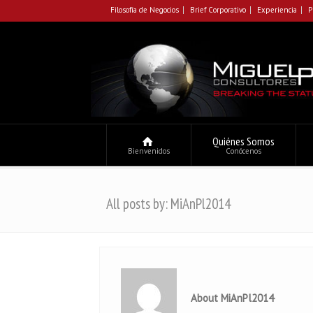
Filosofía de Negocios
Brief Corporativo
Experiencia
P
Quiénes Somos
Bienvenidos
Conócenos
All posts by: MiAnPl2014
About MiAnPl2014