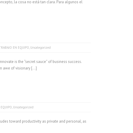
oncepto, la cosa no está tan clara. Para algunos el
TRABAJO EN EQUIPO
,
Uncategorized
novate is the “secret sauce” of business success.
in awe of visionary […]
 EQUIPO
,
Uncategorized
tudes toward productivity as private and personal, as