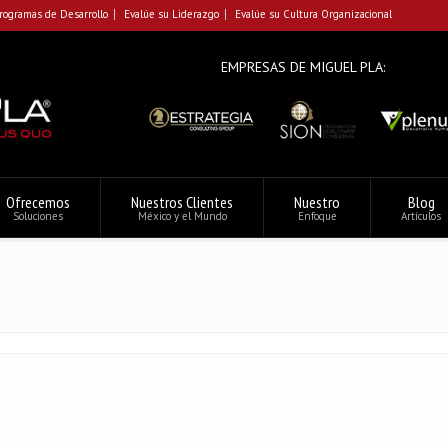
rogramas de Desarrollo
Evalúe su Liderazgo
Evalúe su Cultura Organizacional
EMPRESAS DE MIGUEL PLA:
Ofrecemos
Nuestros Clientes
Nuestro
Blog
Soluciones
México y el Mundo
Enfoque
Artículos