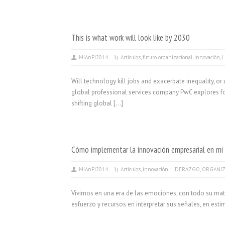
This is what work will look like by 2030
MiAnPl2014
Articulos
,
futuro organizacional
,
innovación
,
Will technology kill jobs and exacerbate inequality, o
global professional services company PwC explores four
shifting global […]
Cómo implementar la innovación empresarial en mi 
MiAnPl2014
Articulos
,
innovación
,
LIDERAZGO
,
ORGANI
Vivimos en una era de las emociones, con todo su mati
esfuerzo y recursos en interpretar sus señales, en esti