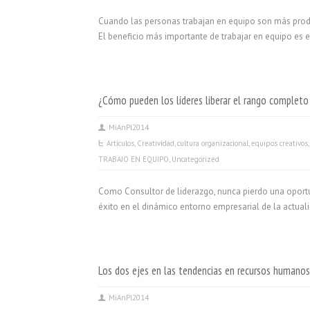
Cuando las personas trabajan en equipo son más produ
El beneficio más importante de trabajar en equipo es e
¿Cómo pueden los líderes liberar el rango complet
MiAnPl2014
Articulos
,
Creatividad
,
cultura organizacional
,
equipos creativos
TRABAJO EN EQUIPO
,
Uncategorized
Como Consultor de liderazgo, nunca pierdo una oportun
éxito en el dinámico entorno empresarial de la actual
Los dos ejes en las tendencias en recursos humano
MiAnPl2014