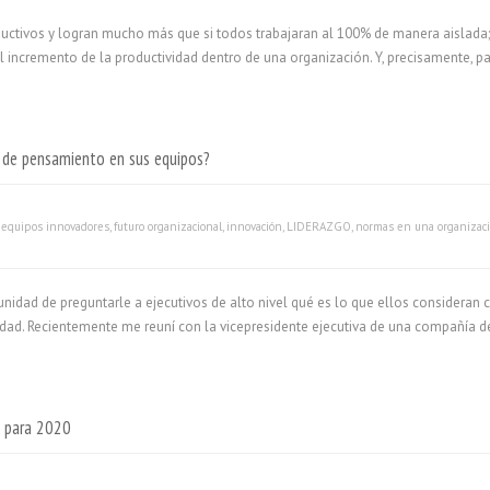
ctivos y logran mucho más que si todos trabajaran al 100% de manera aislada; 
l incremento de la productividad dentro de una organización. Y, precisamente, pa
o de pensamiento en sus equipos?
,
equipos innovadores
,
futuro organizacional
,
innovación
,
LIDERAZGO
,
normas en una organizac
idad de preguntarle a ejecutivos de alto nivel qué es lo que ellos consideran c
idad. Recientemente me reuní con la vicepresidente ejecutiva de una compañía de
s para 2020