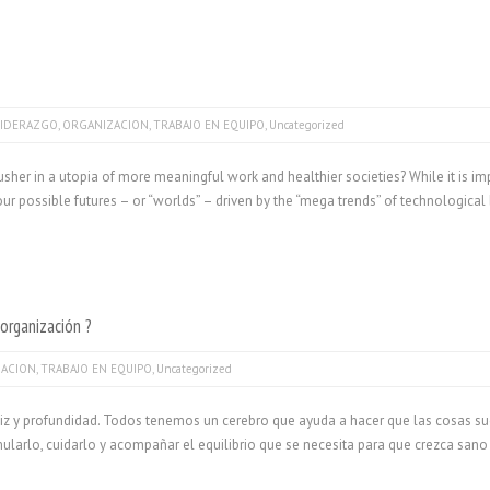
LIDERAZGO
,
ORGANIZACION
,
TRABAJO EN EQUIPO
,
Uncategorized
r usher in a utopia of more meaningful work and healthier societies? While it is
 possible futures – or “worlds” – driven by the “mega trends” of technological 
organización ?
ZACION
,
TRABAJO EN EQUIPO
,
Uncategorized
z y profundidad. Todos tenemos un cerebro que ayuda a hacer que las cosas suc
mularlo, cuidarlo y acompañar el equilibrio que se necesita para que crezca sano 