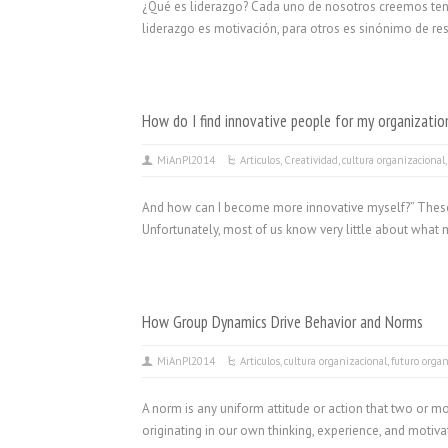
¿Qué es liderazgo? Cada uno de nosotros creemos tener u
liderazgo es motivación, para otros es sinónimo de res
How do I find innovative people for my organizatio
MiAnPl2014
Articulos
,
Creatividad
,
cultura organizacional
And how can I become more innovative myself?” These ar
Unfortunately, most of us know very little about what 
How Group Dynamics Drive Behavior and Norms
MiAnPl2014
Articulos
,
cultura organizacional
,
futuro organ
A norm is any uniform attitude or action that two or mo
originating in our own thinking, experience, and motivat