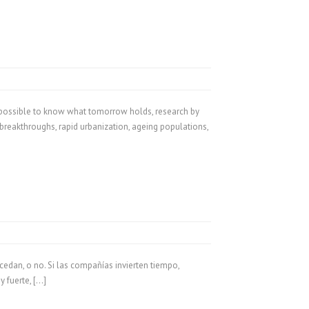
 impossible to know what tomorrow holds, research by
breakthroughs, rapid urbanization, ageing populations,
edan, o no. Si las compañías invierten tiempo,
y fuerte, […]