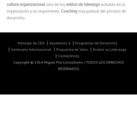
cultura organizacional
sino de los
estilos de liderazgo
actuales en la
organización y un seguimiento.
Coaching
muy puntual del proceso de
desarrollo.
Mensaje de CEO
Ayudamos a
Programas de Desarrollo
Seminario Internacional
Propuesta de Valor
Evalúe su Liderazgo
Contáctenos
Copyright © 2014 Miguel Pla Consultores / TODOS LOS DERECHOS
RESERVADOS